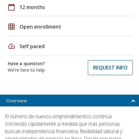
calendar_today
12 months
grid_on
Open enrollment
speed
Self paced
Have a question?
REQUEST INFO
We're here to help
Overview
El número de nuevos emprendimientos continúa
creciendo rápidamente a medida que más personas
buscan independencia financiera, flexibilidad laboral y
oportunidades de negocio en línea. Desde proyectos