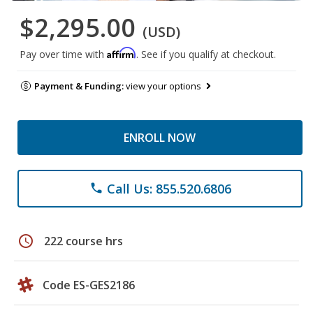
$2,295.00
(USD)
Affirm
Pay over time with
. See if you qualify at checkout.
Payment & Funding:
view your options
ENROLL NOW
Call Us: 855.520.6806
phone
schedule
222 course hrs
Code ES-GES2186