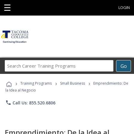
☰
LOGIN
Search
Go
Career
Training
›
›
›
Programs
Training Programs
Small Business
Emprendimiento: De
la Idea al Negocio
phone
Call Us: 855.520.6806
Emprendimiento: De la Idea al