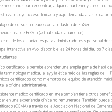
e necesarios para encontrar, adquirir, mantener y crecer como 
sta vía incluye acceso ilimitado y bajo demanda a las platafor
logo de cursos alineado con la industria de EnGen
 medios real de EnGen (actualizada diariamente)
letos de los estudiantes para administradores y personal doc
al interactiva en vivo, disponible las 24 horas del día, los 7 dí
tudiantes
ico certificado le permite aprender una amplia gama de habili
da la terminología médica, la ley y la ética médica, las reglas de
línicos certificados como miembros del equipo de atención médi
ta la oficina administrativa.
stente médico certificado en línea también tiene otros benefici
cipar en una experiencia clínica no remunerada. También puede 
tificado (CCMA) a través de la Asociación Nacional de Carrera