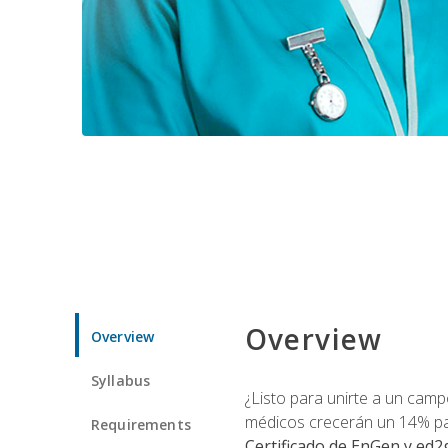
Overview
Overview
Syllabus
¿Listo para unirte a un camp
médicos crecerán un 14% pa
Requirements
Certificado de EnGen y ed2