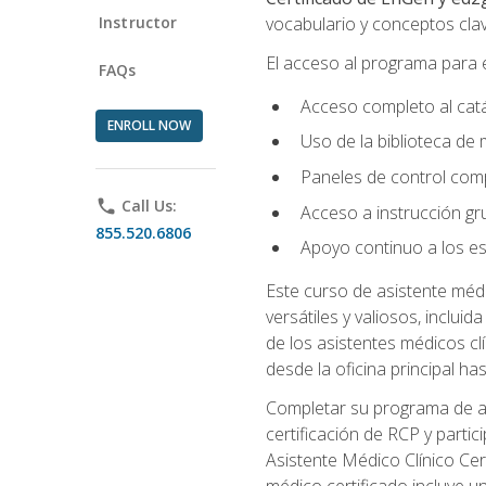
Instructor
vocabulario y conceptos clav
El acceso al programa para e
FAQs
Acceso completo al catá
ENROLL NOW
Uso de la biblioteca de
Paneles de control comp
phone
Call Us:
Acceso a instrucción grup
855.520.6806
Apoyo continuo a los es
Este curso de asistente méd
versátiles y valiosos, inclui
de los asistentes médicos c
desde la oficina principal has
Completar su programa de asi
certificación de RCP y parti
Asistente Médico Clínico Cer