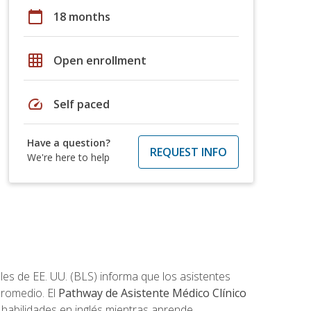
calendar_today
18 months
grid_on
Open enrollment
speed
Self paced
Have a question?
REQUEST INFO
We're here to help
les de EE. UU. (BLS) informa que los asistentes
promedio. El
Pathway de Asistente Médico Clínico
s habilidades en inglés mientras aprende