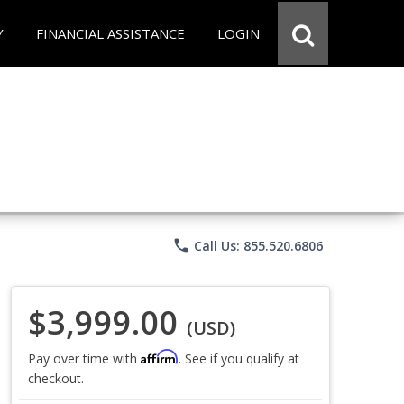
Y
FINANCIAL ASSISTANCE
LOGIN
phone
Call Us: 855.520.6806
$3,999.00
(USD)
Affirm
Pay over time with
. See if you qualify at
checkout.