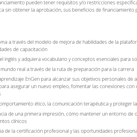
nciamiento pueden tener requisitos y/o restricciones específicas
a sin obtener la aprobación, sus beneficios de financiamient
ioma a través del modelo de mejora de habilidades de la plata
dades de capacitación
el inglés y adquiera vocabulario y conceptos esenciales para so
mundo real a través de la ruta de preparación para la carrera
e aprendizaje EnGen para alcanzar sus objetivos personales de a
para asegurar un nuevo empleo, fomentar las conexiones con c
s
omportamiento ético, la comunicación terapéutica y proteger la
ia de una primera impresión, cómo mantener un entorno de ofici
ntos clínicos
a de la certificación profesional y las oportunidades profesio