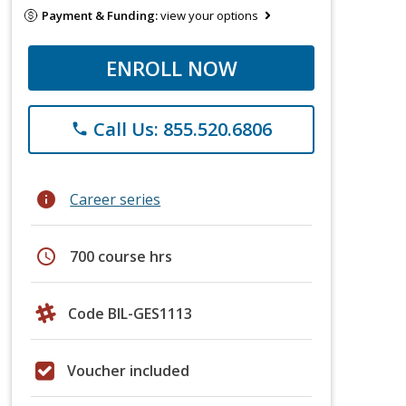
Payment & Funding:
view your options
ENROLL NOW
Call Us: 855.520.6806
phone
info
Career series
schedule
700 course hrs
Code BIL-GES1113
Voucher included