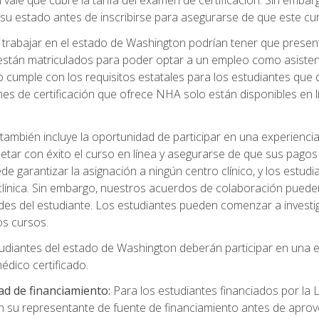
 vale que cubre la tarifa del examen de certificación. Sin embarg
de su estado antes de inscribirse para asegurarse de que este c
rabajar en el estado de Washington podrían tener que presentar 
 están matriculados para poder optar a un empleo como asistent
 cumple con los requisitos estatales para los estudiantes que d
nes de certificación que ofrece NHA solo están disponibles en
también incluye la oportunidad de participar en una experiencia c
tar con éxito el curso en línea y asegurarse de que sus pagos
 garantizar la asignación a ningún centro clínico, y los estud
a clínica. Sin embargo, nuestros acuerdos de colaboración pued
des del estudiante. Los estudiantes pueden comenzar a investig
os cursos.
udiantes del estado de Washington deberán participar en una e
dico certificado.
ad de financiamiento:
Para los estudiantes financiados por la
n su representante de fuente de financiamiento antes de aprov