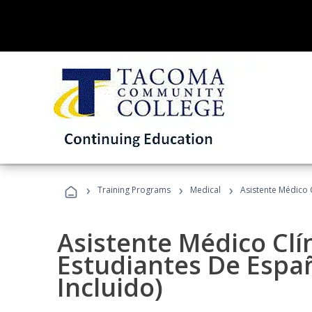
›
›
›
Training Programs
Medical
Asistente Médico C
Asistente Médico Clí
Estudiantes De Españ
Incluido)