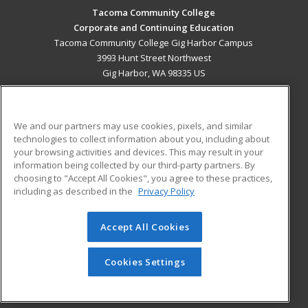
Tacoma Community College
Corporate and Continuing Education
Tacoma Community College Gig Harbor Campus
3993 Hunt Street Northwest
Gig Harbor, WA 98335 US
MAIN CONTENT
Career Training
We and our partners may use cookies, pixels, and similar
technologies to collect information about you, including about
ADDITIONAL RESOURCES
your browsing activities and devices. This may result in your
information being collected by our third-party partners. By
Military
Student Blog
choosing to "Accept All Cookies", you agree to these practices,
Financial Assistance
including as described in the
Privacy Policy
Help
Accept All Cookies
© 2026 ed2go, a division of Cengage Learning. All rights
reserved. The material on this site cannot be reproduced or
redistributed unless you have obtained prior written
Cookies Settings
permission from Cengage Learning.
Privacy Policy