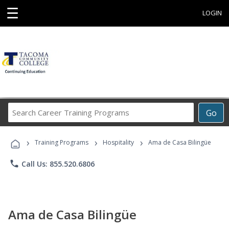
☰
LOGIN
Search
Go
Career
Training
›
›
›
Programs
Training Programs
Hospitality
Ama de Casa Bilingüe
phone
Call Us: 855.520.6806
Ama de Casa Bilingüe