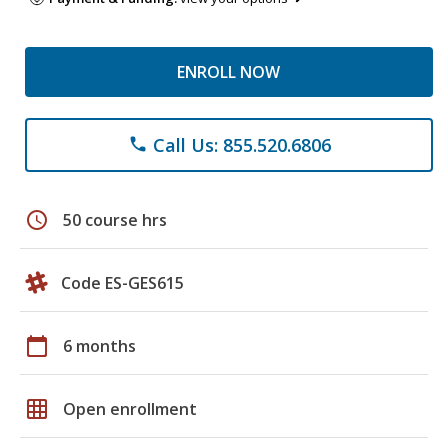
ENROLL NOW
Call Us: 855.520.6806
phone
schedule
50 course hrs
Code ES-GES615
calendar_today
6 months
grid_on
Open enrollment